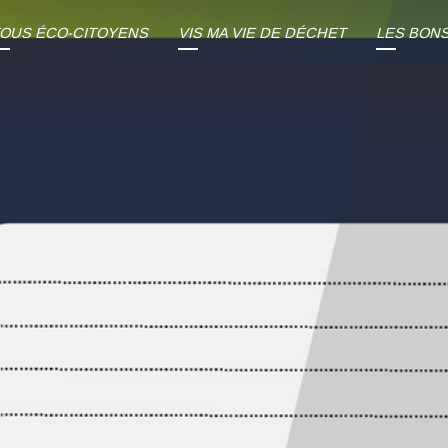
OUS ÉCO-CITOYENS
VIS MA VIE DE DÉCHET
LES BON
Label École Durable
Mon Histoire
A L’école, A
Au L
Les Animations
Et Aujourd'hui ?
A La 
Mon Parcours :
Comment Trier Tes
Déchets ?
Ton Geste, Ma Seconde
Vie