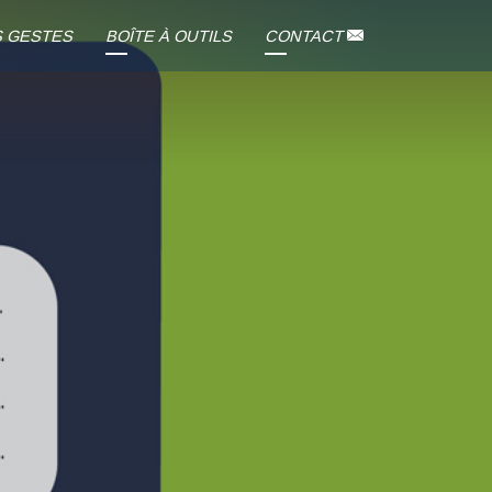
S GESTES
BOÎTE À OUTILS
CONTACT
u Collège Ou
Tritou T'explique Tout
ycée
Au Coeur De L'Actu
Maison
Supports Pédagogiques
Vidéos
Podcast
Jeux