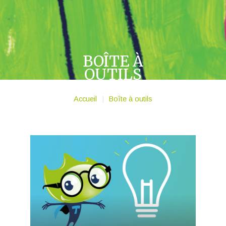
BOÎTE À
OUTILS
Accueil
|
Boîte à outils