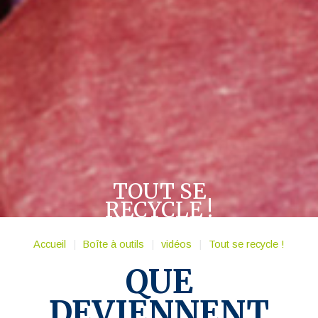
TOUT SE
RECYCLE !
Accueil
|
Boîte à outils
|
vidéos
|
Tout se recycle !
QUE
DEVIENNENT